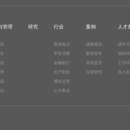
与管理
研究
行业
案例
人才
划
能源电力
战略规划
成长与
长
零售消费
数智变革
福利待
划
金融银行
管理提升
工作环
理
生产制造
深度研究
加入名
源
通信运营
化
公共事业