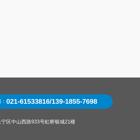
021-61533816/139-1855-7698
询：
宁区中山西路933号虹桥银城21楼