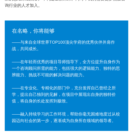
发
于
询行业的人才加入。
展
名
略
在名略，你将能够
——与来自全球世界TOP100顶尖学府的优秀伙伴并肩作
战，共同成长。
——在年轻而优秀的项目导师指导下，全方位提升自身作为
一个咨询顾问所需的能力，包括强大的逻辑能力、独特的思
辨能力、挑战不可能的解决问题的能力。
——在专业化、专精化的部门中，充分发挥自己曾经之所
学，提出自己独到的见解，在项目中展现出自身的独特价
值，将自身的长处发挥到极致。
——融入持续学习的工作环境，帮助你毫无困难地度过从校
园迈向社会的第一步，逐渐成为自身所在领域的领导者。