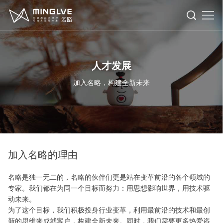
洞
人才发展
察
数
加入名略，构建全新未来
字
战
化
略
研
转
与
究
行
加入名略的理由
型
管
业
案
名略是独一无二的，名略的伙伴们更是站在变革前沿的各个领域的
理
例
人
专家。我们都在为同一个目标而努力：用思想影响世界，用技术驱
动未来。
才
关
为了这个目标，我们积极投身行业变革，利用最前沿的技术和最创
新的思维来成就客户，构建全新未来。同时，我们需要更多热爱咨