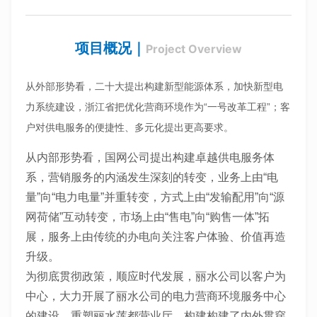
发
于
展
名
项目概况
｜
Project Overview
略
从外部形势看，二十大提出构建新型能源体系，加快新型电
力系统建设，浙江省把优化营商环境作为
“一号改革工程”；客
户对供电服务的便捷性、多元化提出更高要求。
从内部形势看，国网公司提出构建卓越供电服
务体
系，营销服务的内涵发生深刻的转变，业务上由“电
量”向“电力电量”并重转变，方式上由“发输配用”向“源
网荷储”互动转变，市场上由“售电”向“购售一体”拓
展，服务上由传统的办电向关注客户体验、
价值再造
升级。
为彻底贯彻政策，顺应时代发展，丽水公司以客户为
中心，大力开展
了丽水公司的电力营商环境服务中心
的建设，重塑丽水莲都营业厅，构建构建了内外贯穿