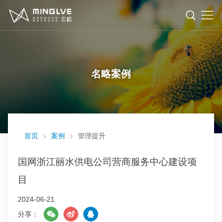
洞
察
数
名略案例
字
战
化
略
研
转
与
究
行
首页
案例
管理提升
型
管
业
案
国网浙江丽水供电公司营商服务中心建设项
目
理
例
人
2024-06-21
才
关
分享：